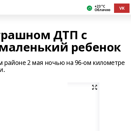
+23 °С
VK
Облачно
трашном ДТП с
маленький ребенок
 районе 2 мая ночью на 96-ом километре
и.