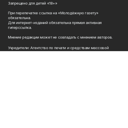
Запрещено для детей «18+»
При перепечатке ссылка на «Молодёжную газету»
обязательна.
Для интернет-изданий обязательна прямая активная
гиперссылка.
Мнение редакции может не совпадать с мнением авторов.
Учредители: Агентство по печати и средствам массовой
информации Республики Башкортостан, Акционерное
общество Издательский дом «Республика Башкортостан».
Главный редактор: Муллахметова Алсу Илдусовна.
Телефон
(347) 273-35-81
Эл. почта
mgazeta@yandex.ru
Адрес
450079, Республика Башкортостан, г. Уфа, ул. 50-летия
Октября, 13 (Дом печати, 8 этаж)
Рекламная служба
(347) 272-09-70