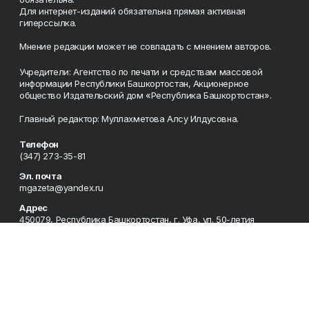
Для интернет-изданий обязательна прямая активная
гиперссылка.
Мнение редакции может не совпадать с мнением авторов.
Учредители: Агентство по печати и средствам массовой
информации Республики Башкортостан, Акционерное
общество Издательский дом «Республика Башкортостан».
Главный редактор: Муллахметова Алсу Илдусовна.
Телефон
(347) 273-35-81
Эл. почта
mgazeta@yandex.ru
Адрес
450079, Республика Башкортостан, г. Уфа, ул. 50-летия
Октября, 13 (Дом печати, 8 этаж)
Рекламная служба
(347) 272-09-70