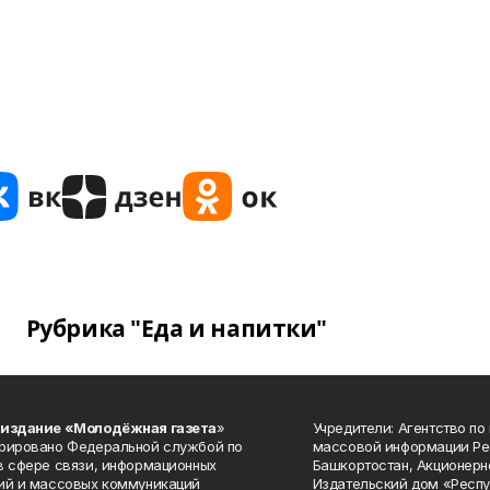
Рубрика "Еда и напитки"
 издание «Молодёжная газета
»
Учредители: Агентство по
рировано Федеральной службой по
массовой информации Ре
в сфере связи, информационных
Башкортостан, Акционерн
ий и массовых коммуникаций
Издательский дом «Респу