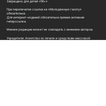
Запрещено для детей «18+»
При перепечатке ссылка на «Молодёжную газету»
обязательна.
Для интернет-изданий обязательна прямая активная
гиперссылка.
Мнение редакции может не совпадать с мнением авторов.
Учредители: Агентство по печати и средствам массовой
информации Республики Башкортостан, Акционерное
общество Издательский дом «Республика Башкортостан».
Главный редактор: Муллахметова Алсу Илдусовна.
Телефон
(347) 273-35-81
Эл. почта
mgazeta@yandex.ru
Адрес
450079, Республика Башкортостан, г. Уфа, ул. 50-летия
Октября, 13 (Дом печати, 8 этаж)
Рекламная служба
(347) 272-09-70