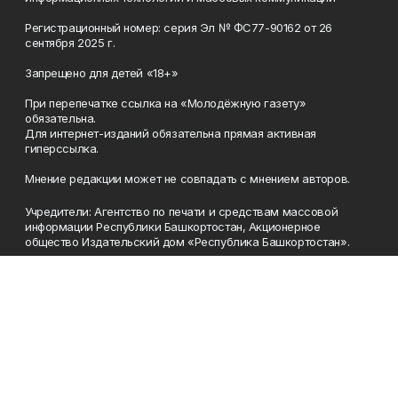
Регистрационный номер: серия Эл № ФС77-90162 от 26
сентября 2025 г.
Запрещено для детей «18+»
При перепечатке ссылка на «Молодёжную газету»
обязательна.
Для интернет-изданий обязательна прямая активная
гиперссылка.
Мнение редакции может не совпадать с мнением авторов.
Учредители: Агентство по печати и средствам массовой
информации Республики Башкортостан, Акционерное
общество Издательский дом «Республика Башкортостан».
Главный редактор: Муллахметова Алсу Илдусовна.
Телефон
(347) 273-35-81
Эл. почта
mgazeta@yandex.ru
Адрес