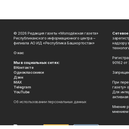
© 2026 Редакция газеты «Молодёжная газета»
Сетевое
Республиканского информационного центра –
зарегист
филиала АО ИД «Республика Башкортостан»
надзору 
технолог
О нас
Регистра
Мы в социальных сетях:
90162 от 
ВКонтакте
Одноклассники
Запрещен
Дзен
MAX
При пере
Telegram
газету» 
YouTube
Для инте
активная
Об использовании персональных данных
Мнение р
мнением 