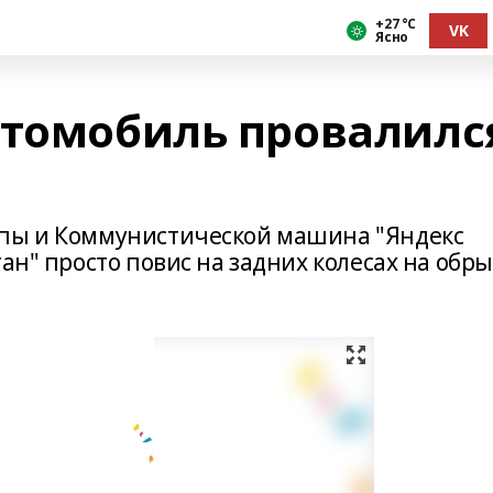
+27 °С
VK
Ясно
втомобиль провалилс
юпы и Коммунистической машина "Яндекс
ан" просто повис на задних колесах на обр