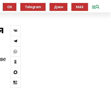
OK
Telegram
Дзен
MAX
я
ыве