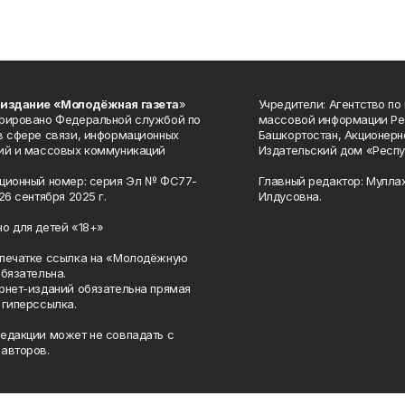
 издание «Молодёжная газета
»
Учредители: Агентство по
рировано Федеральной службой по
массовой информации Ре
в сфере связи, информационных
Башкортостан, Акционерн
ий и массовых коммуникаций
Издательский дом «Респу
ционный номер: серия Эл № ФС77-
Главный редактор: Мулла
26 сентября 2025 г.
Илдусовна.
о для детей «18+»
печатке ссылка на «Молодёжную
обязательна.
рнет-изданий обязательна прямая
 гиперссылка.
едакции может не совпадать с
авторов.