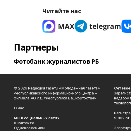
Читайте нас
Партнеры
Фотобанк журналистов РБ
© 2026 Редакция газеты «Молодёжная газета»
Сетевое
Республиканского информационного центра –
зарегист
филиала АО ИД «Республика Башкортостан»
надзору 
технолог
О нас
Регистра
Мы в социальных сетях:
90162 от 
ВКонтакте
Одноклассники
Запрещен