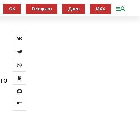
OK
Telegram
Дзен
MAX
го