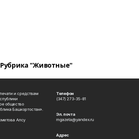
Рубрика "Животные"
 печати и средствам
Телефон
спублики
(347) 273-35-81
ое общество
блика Башкортостан».
Эл. почта
mgazeta@yandex.ru
хметова Алсу
Адрес