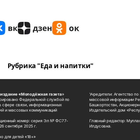
Рубрика "Еда и напитки"
 издание «Молодёжная газета
»
Учредители: Агентство по
рировано Федеральной службой по
массовой информации Ре
в сфере связи, информационных
Башкортостан, Акционерн
ий и массовых коммуникаций
Издательский дом «Респу
ционный номер: серия Эл № ФС77-
Главный редактор: Мулла
26 сентября 2025 г.
Илдусовна.
о для детей «18+»