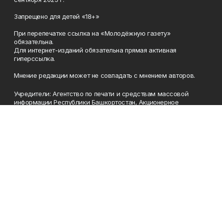
Запрещено для детей «18+»
При перепечатке ссылка на «Молодёжную газету»
обязательна.
Для интернет-изданий обязательна прямая активная
гиперссылка.
Мнение редакции может не совпадать с мнением авторов.
Учредители: Агентство по печати и средствам массовой
информации Республики Башкортостан, Акционерное
общество Издательский дом «Республика Башкортостан».
Главный редактор: Муллахметова Алсу Илдусовна.
Телефон
(347) 273-35-81
Эл. почта
mgazeta@yandex.ru
Адрес
450079, Республика Башкортостан, г. Уфа, ул. 50-летия
Октября, 13 (Дом печати, 8 этаж)