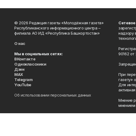
© 2026 Редакция газеты «Молодёжная газета»
Сетевое
Республиканского информационного центра –
зарегист
филиала АО ИД «Республика Башкортостан»
надзору 
технолог
О нас
Регистра
Мы в социальных сетях:
90162 от 
ВКонтакте
Одноклассники
Запрещен
Дзен
MAX
При пере
Telegram
газету» 
YouTube
Для инте
активная
Об использовании персональных данных
Мнение р
мнением 