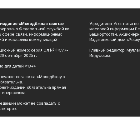
 издание «Молодёжная газета
»
Учредители: Агентство по
рировано Федеральной службой по
массовой информации Ре
в сфере связи, информационных
Башкортостан, Акционерн
ий и массовых коммуникаций
Издательский дом «Респу
ционный номер: серия Эл № ФС77-
Главный редактор: Мулла
26 сентября 2025 г.
Илдусовна.
о для детей «18+»
печатке ссылка на «Молодёжную
обязательна.
рнет-изданий обязательна прямая
 гиперссылка.
едакции может не совпадать с
авторов.