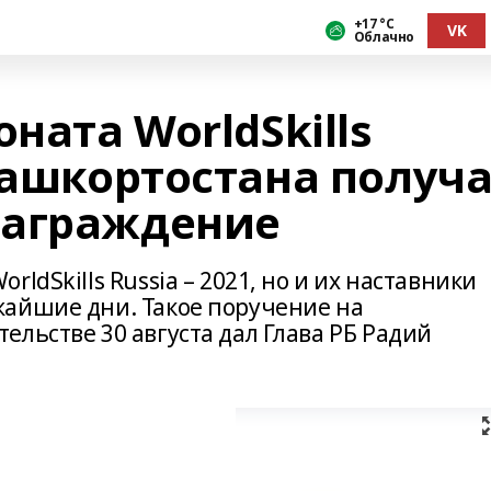
+17 °С
VK
Облачно
ата WorldSkills
Башкортостана получ
награждение
ldSkills Russia – 2021, но и их наставники
айшие дни. Такое поручение на
льстве 30 августа дал Глава РБ Радий