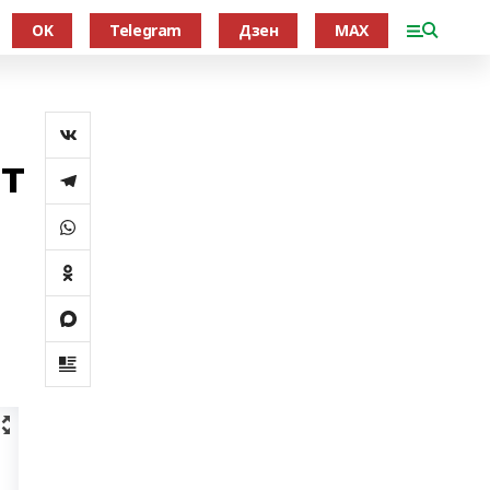
OK
Telegram
Дзен
MAX
ат