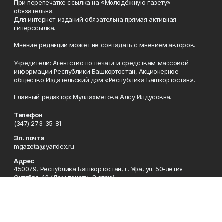
При перепечатке ссылка на «Молодёжную газету»
обязательна.
Для интернет-изданий обязательна прямая активная
гиперссылка.
Мнение редакции может не совпадать с мнением авторов.
Учредители: Агентство по печати и средствам массовой
информации Республики Башкортостан, Акционерное
общество Издательский дом «Республика Башкортостан».
Главный редактор: Муллахметова Алсу Илдусовна.
Телефон
(347) 273-35-81
Эл. почта
mgazeta@yandex.ru
Адрес
450079, Республика Башкортостан, г. Уфа, ул. 50-летия
Октября, 13 (Дом печати, 8 этаж)
Рекламная служба
(347) 272-09-70