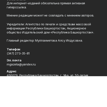
Для интернет-изданий обязательна прямая активная
гиперссылка.
Мнение редакции может не совпадать с мнением авторов.
Учредители: Агентство по печати и средствам массовой
информации Республики Башкортостан, Акционерное
общество Издательский дом «Республика Башкортостан».
Главный редактор: Муллахметова Алсу Илдусовна.
Телефон
(347) 273-35-81
Эл. почта
mgazeta@yandex.ru
Адрес
450079, Республика Башкортостан, г. Уфа, ул. 50-летия
Октября, 13 (Дом печати, 8 этаж)
Рекламная служба
(347) 272-09-70