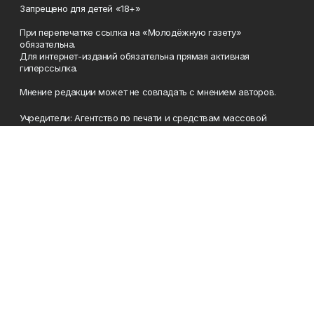
Запрещено для детей «18+»
При перепечатке ссылка на «Молодёжную газету»
обязательна.
Для интернет-изданий обязательна прямая активная
гиперссылка.
Мнение редакции может не совпадать с мнением авторов.
Учредители: Агентство по печати и средствам массовой
информации Республики Башкортостан, Акционерное
общество Издательский дом «Республика Башкортостан».
Главный редактор: Муллахметова Алсу Илдусовна.
Телефон
(347) 273-35-81
Эл. почта
mgazeta@yandex.ru
Адрес
450079, Республика Башкортостан, г. Уфа, ул. 50-летия
Октября, 13 (Дом печати, 8 этаж)
Рекламная служба
(347) 272-09-70