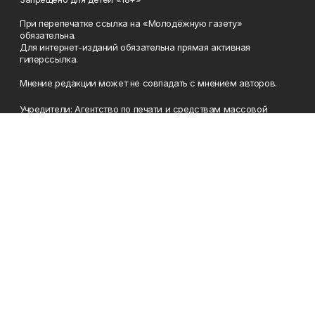
При перепечатке ссылка на «Молодёжную газету»
обязательна.
Для интернет-изданий обязательна прямая активная
гиперссылка.
Мнение редакции может не совпадать с мнением авторов.
Учредители: Агентство по печати и средствам массовой
информации Республики Башкортостан, Акционерное
общество Издательский дом «Республика Башкортостан».
Главный редактор: Муллахметова Алсу Илдусовна.
Телефон
(347) 273-35-81
Эл. почта
mgazeta@yandex.ru
Адрес
450079, Республика Башкортостан, г. Уфа, ул. 50-летия
Октября, 13 (Дом печати, 8 этаж)
Рекламная служба
(347) 272-09-70