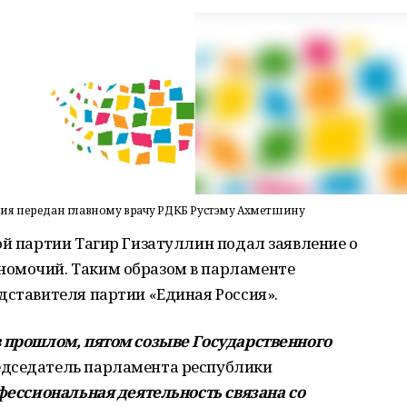
ия передан главному врачу РДКБ Рустэму Ахметшину
ой партии Тагир Гизатуллин подал заявление о
номочий. Таким образом в парламенте
дставителя партии «Единая Россия».
в прошлом, пятом созыве Государственного
дседатель парламента республики
офессиональная деятельность связана со