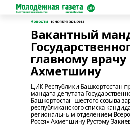
Новости
10 НОЯБРЯ 2021, 09:14
Вакантный манд
Государственно
главному врачу
Ахметшину
ЦИК Республики Башкортостан пр
мандата депутата Государственно
Башкортостан шестого созыва за
республиканского списка кандид
региональным отделением Всеро
Росся» Ахметшину Рустэму Закие