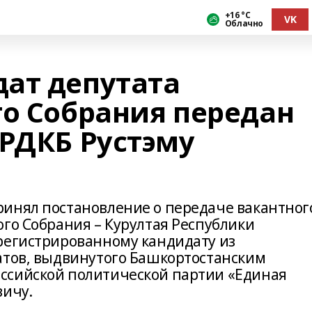
+16 °С
VK
Облачно
ат депутата
го Собрания передан
 РДКБ Рустэму
инял постановление о передаче вакантног
го Собрания – Курултая Республики
регистрированному кандидату из
атов, выдвинутого Башкортостанским
ссийской политической партии «Единая
вичу.