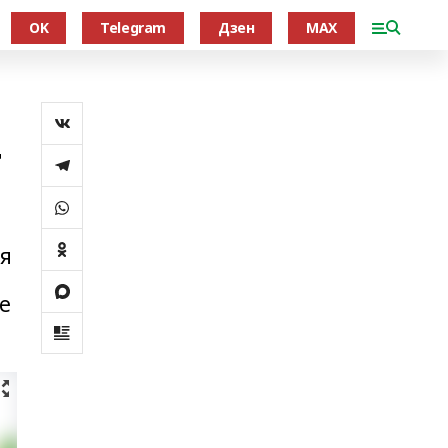
OK
Telegram
Дзен
MAX
т
я
е