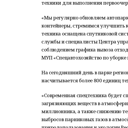
техники для выполнения первоочер
«Мы регулярно обновляем автопарк
контейнеры, стремимся улучшить к
техника оснащена спутниковой сис
службы и специалисты Центра упра
соблюдением графика вывоза отходо
МУП «Спецавтохозяйство по уборке 
На сегодняшний день в парке реги
насчитывается более 800 единиц те
«Современная спецтехника будет 
загрязняющих веществ в атмосферны
миллионника, а также снижению те
выбросов парниковых газов в атмос
природопользования и экологии Р