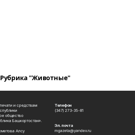
Рубрика "Животные"
 печати и средствам
Телефон
спублики
(347) 273-35-81
ое общество
блика Башкортостан».
Эл. почта
mgazeta@yandex.ru
хметова Алсу