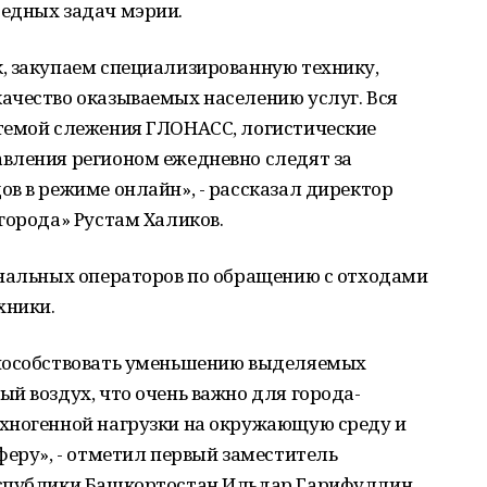
едных задач мэрии.
, закупаем специализированную технику,
ачество оказываемых населению услуг. Вся
темой слежения ГЛОНАСС, логистические
вления регионом ежедневно следят за
в в режиме онлайн», - рассказал директор
города» Рустам Халиков.
ональных операторов по обращению с отходами
хники.
способствовать уменьшению выделяемых
й воздух, что очень важно для города-
хногенной нагрузки на окружающую среду и
феру», - отметил первый заместитель
еспублики Башкортостан Ильдар Гарифуллин.