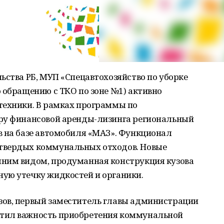
ьства РБ, МУП «Спецавтохозяйство по уборке
 обращению с ТКО по зоне №1) активно
техники. В рамках программы по
ру финансовой аренды-лизинга региональный
в на базе автомобиля «МАЗ». Функционал
твердых коммунальных отходов. Новые
ним видом, продуманная конструкция кузова
ую утечку жидкостей и органики.
ов, первый заместитель главы администрации
тил важность приобретения коммунальной