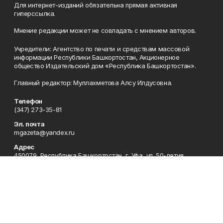
Для интернет-изданий обязательна прямая активная
гиперссылка.
Мнение редакции может не совпадать с мнением авторов.
Учредители: Агентство по печати и средствам массовой
информации Республики Башкортостан, Акционерное
общество Издательский дом «Республика Башкортостан».
Главный редактор: Муллахметова Алсу Илдусовна.
Телефон
(347) 273-35-81
Эл. почта
mgazeta@yandex.ru
Адрес
450079, Республика Башкортостан, г. Уфа, ул. 50-летия
Октября, 13 (Дом печати, 8 этаж)
Рекламная служба
(347) 272-09-70