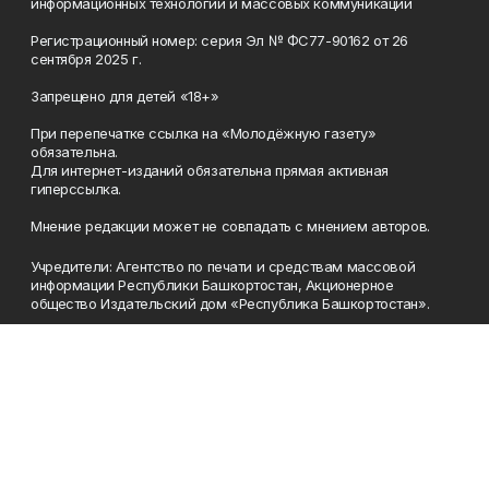
информационных технологий и массовых коммуникаций
Регистрационный номер: серия Эл № ФС77-90162 от 26
сентября 2025 г.
Запрещено для детей «18+»
При перепечатке ссылка на «Молодёжную газету»
обязательна.
Для интернет-изданий обязательна прямая активная
гиперссылка.
Мнение редакции может не совпадать с мнением авторов.
Учредители: Агентство по печати и средствам массовой
информации Республики Башкортостан, Акционерное
общество Издательский дом «Республика Башкортостан».
Главный редактор: Муллахметова Алсу Илдусовна.
Телефон
(347) 273-35-81
Эл. почта
mgazeta@yandex.ru
Адрес