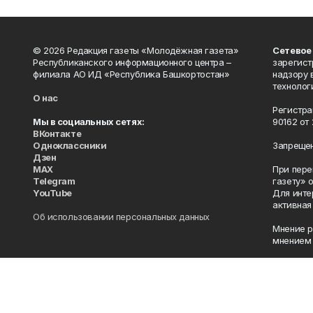
© 2026 Редакция газеты «Молодёжная газета»
Сетевое
Республиканского информационного центра –
зарегист
филиала АО ИД «Республика Башкортостан»
надзору 
технолог
О нас
Регистра
Мы в социальных сетях:
90162 от 
ВКонтакте
Одноклассники
Запрещен
Дзен
MAX
При пере
Telegram
газету» 
YouTube
Для инте
активная
Об использовании персональных данных
Мнение р
мнением 