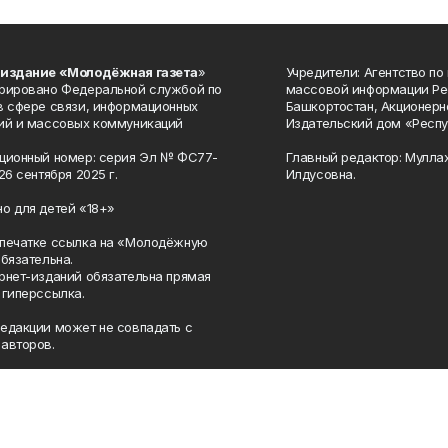
 издание «Молодёжная газета
»
Учредители: Агентство по
рировано Федеральной службой по
массовой информации Ре
в сфере связи, информационных
Башкортостан, Акционерн
ий и массовых коммуникаций
Издательский дом «Респу
ционный номер: серия Эл № ФС77-
Главный редактор: Мулла
26 сентября 2025 г.
Илдусовна.
о для детей «18+»
печатке ссылка на «Молодёжную
обязательна.
рнет-изданий обязательна прямая
 гиперссылка.
едакции может не совпадать с
авторов.