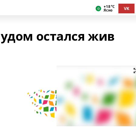
+18 °С
VK
Ясно
чудом остался жив