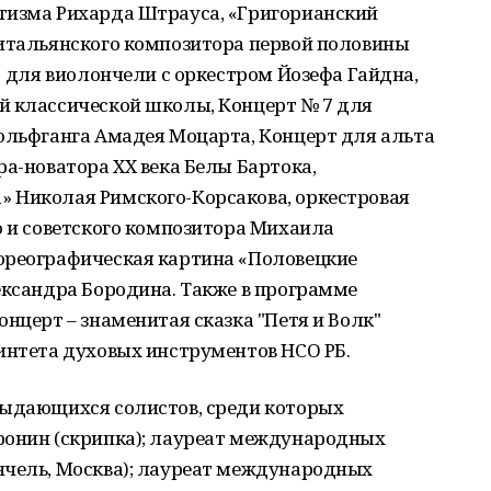
тизма Рихарда Штрауса, «Григорианский
 итальянского композитора первой половины
1 для виолончели с оркестром Йозефа Гайдна,
й классической школы, Концерт № 7 для
Вольфганга Амадея Моцарта, Концерт для альта
ра-новатора XX века Белы Бартока,
 Николая Римского-Корсакова, оркестровая
о и советского композитора Михаила
ореографическая картина «Половецкие
ександра Бородина. Также в программе
нцерт – знаменитая сказка "Петя и Волк"
интета духовых инструментов НСО РБ.
выдающихся солистов, среди которых
ронин (скрипка); лауреат международных
нчель, Москва); лауреат международных