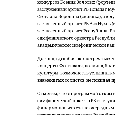
конкурсов Ксения Золотых (фортепи
заслуженный артист РБ Ильшат Мус
Светлана Воронина (скрипка), заслу
заслуженный артист РБ Аяз Нухов (
заслуженный артист Республики Б
симфонического оркестра Республ
академической симфонической кап
До конца декабря около трех тыся
концерты Фестиваля, получив, бла
культуры, возможность услышать 
знаменитых солистов, не покидая 
Отметим, что с программой открыт
симфонический оркестр РБ выступи
филармонии, что стало очередным
межкультурного диалога Республик