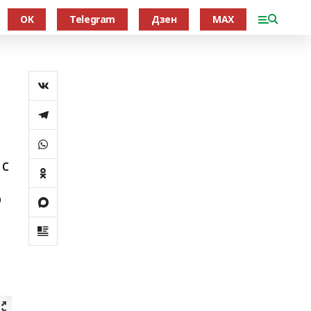
OK
Telegram
Дзен
MAX
 с
о