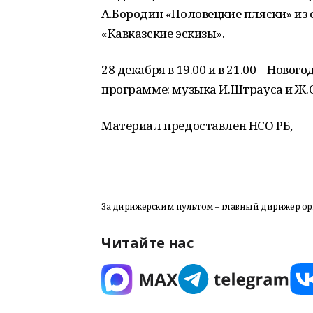
А.Бородин «Половецкие пляски» из 
«Кавказские эскизы».
28 декабря в 19.00 и в 21.00 – Ново
программе: музыка И.Штрауса и Ж.
Материал предоставлен НСО РБ,
За дирижерским пультом – главный дирижер ор
Читайте нас