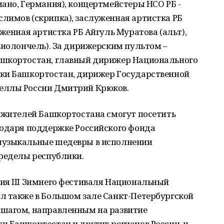
ано, Германия), концертмейстеры НСО РБ -
лимов (скрипка), заслуженная артистка РБ
женная артистка РБ Айгуль Муратова (альт),
виолончель). За дирижерским пультом –
ашкортостан, главный дирижер Национального
ики Башкортостан, дирижер Государственной
еллы России Дмитрий Крюков.
ч жителей Башкортостана смогут посетить
годаря поддержке Российского фонда
музыкальные шедевры в исполнении
пределы республики.
ия III Зимнего фестиваля Национальный
л также в Большом зале Санкт-Петербургской
 шагом, направленным на развитие
и Башкортостан и других регионов России, и