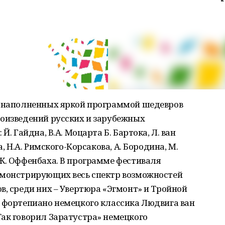
, наполненных яркой программой шедевров
роизведений русских и зарубежных
Й. Гайдна, В.А. Моцарта Б. Бартока, Л. ван
а, Н.А. Римского-Корсакова, А. Бородина, М.
Ж. Оффенбаха. В программе фестиваля
емонстрирующих весь спектр возможностей
в, среди них – Увертюра «Эгмонт» и Тройной
и фортепиано немецкого классика Людвига ван
ак говорил Заратустра» немецкого