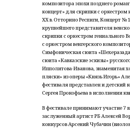
композитора эпохи позднего роман
концерт» для скрипки с оркестром
XX в. Отторино Респиги, Концерт № 
крупнейшего представителя венско
скрипки с оркестром гениального 
с оркестром венгерского композито
Симфоническая сюита «Шехеразада»
сюита «Кавказские эскизы» русског
Ипполитова-Иванова, знаменитая х
пляски» из оперы «Князь Игорь» Ал
фестиваля представлен и детский ко
Сергея Прокофьева в исполнении кв
В фестивале принимают участие 7 
заслуженный артист РБ Алексей Во
конкурсов Арсений Чубачин (виоло