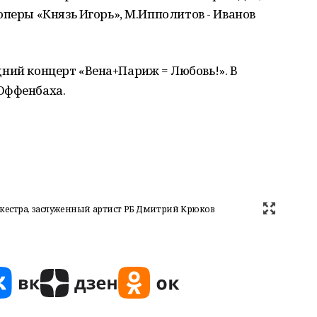
оперы «Князь Игорь», М.Ипполитов - Иванов
годний концерт «Вена+Париж = Любовь!». В
Оффенбаха.
кестра, заслуженный артист РБ Дмитрий Крюков