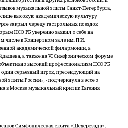
отзывов музыкальной элиты Санкт-Петербурга,
толице высокую академическую культуру
урге закрыл череду гастрольных поездок
торым НСО РБ уверенно заявил о себе на
м числе в Концертном зале им. П.И.
венной академической филармонии, в
айдашева, а также на VI Симфоническом форуме
 объективно высокий профессионализм НСО РБ
ё один серьезный игрок, претендующий на
ой элиты России», - подчеркнула в эссе о
на в Москве музыкальный критик Евгения
:
Корсаков Симфоническая сюита «Шехерезада»,