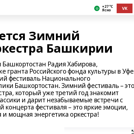
+27 °С
VK
Ясно
ется Зимний
ркестра Башкирии
 Башкортостан Радия Хабирова,
е гранта Российского фонда культуры в Уфе
мний фестиваль Национального
лики Башкортостан. Зимний фестиваль – эт
тра, который уже третий год знакомит
ассики и дарит незабываемые встречи с
концерта фестиваля – это яркие эмоции,
и мощная энергетика оркестра!