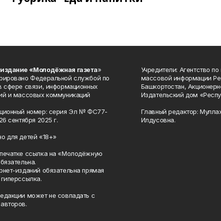
 издание «Молодёжная газета
»
Учредители: Агентство по
рировано Федеральной службой по
массовой информации Ре
в сфере связи, информационных
Башкортостан, Акционерн
ий и массовых коммуникаций
Издательский дом «Респу
ционный номер: серия Эл № ФС77-
Главный редактор: Мулла
26 сентября 2025 г.
Илдусовна.
о для детей «18+»
печатке ссылка на «Молодёжную
обязательна.
рнет-изданий обязательна прямая
 гиперссылка.
едакции может не совпадать с
авторов.