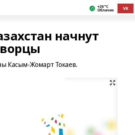
+26 °С
VK
Облачно
азахстан начнут
творцы
ны Касым-Жомарт Токаев.