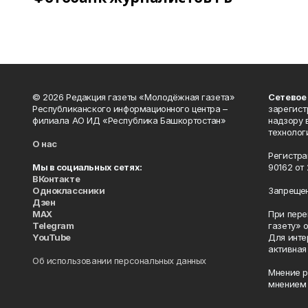
© 2026 Редакция газеты «Молодёжная газета»
Сетевое
Республиканского информационного центра –
зарегист
филиала АО ИД «Республика Башкортостан»
надзору 
технолог
О нас
Регистра
Мы в социальных сетях:
90162 от 
ВКонтакте
Одноклассники
Запрещен
Дзен
MAX
При пере
Telegram
газету» 
YouTube
Для инте
активная
Об использовании персональных данных
Мнение р
мнением 