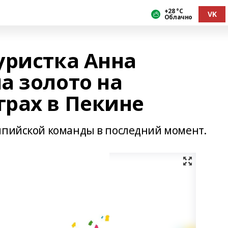
+28 °С
VK
Облачно
уристка Анна
а золото на
рах в Пекине
мпийской команды в последний момент.