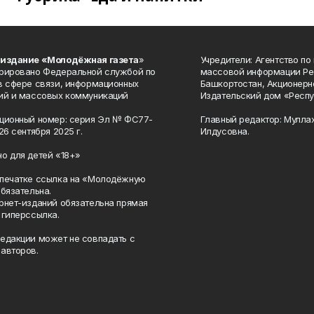
 издание «Молодёжная газета
»
Учредители: Агентство по
рировано Федеральной службой по
массовой информации Ре
в сфере связи, информационных
Башкортостан, Акционерн
ий и массовых коммуникаций
Издательский дом «Респу
ционный номер: серия Эл № ФС77-
Главный редактор: Мулла
26 сентября 2025 г.
Илдусовна.
о для детей «18+»
печатке ссылка на «Молодёжную
обязательна.
рнет-изданий обязательна прямая
 гиперссылка.
едакции может не совпадать с
авторов.