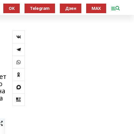
OK
Telegram
Дзен
MAX
ет
о
на
а