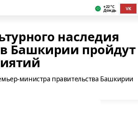
+22 °С
VK
Дождь
льтурного наследия
 в Башкирии пройдут
риятий
ремьер-министра правительства Башкирии