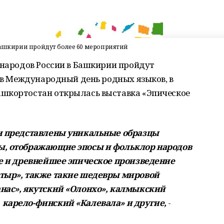
 Башкирии пройдут более 60 мероприятий
 народов России в Башкирии пройдут
, в Международный день родных языков, в
ашкортостан открылась выставка «Эпическое
ки представлены уникальные образцы
ы, отображающие эпосы и фольклор народов
ое и древнейшее эпическое произведение
атыр», также такие шедевры мировой
нас», якутский «Олонхо», калмыкский
 карело-финский «Калевала» и другие,
-