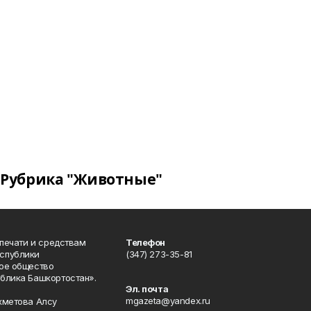
Рубрика "Животные"
 печати и средствам
Телефон
спублики
(347) 273-35-81
ое общество
блика Башкортостан».
Эл. почта
mgazeta@yandex.ru
хметова Алсу