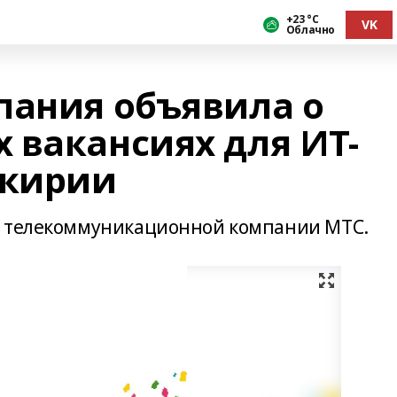
+23 °С
VK
Облачно
пания объявила о
 вакансиях для ИТ-
шкирии
е телекоммуникационной компании МТС.