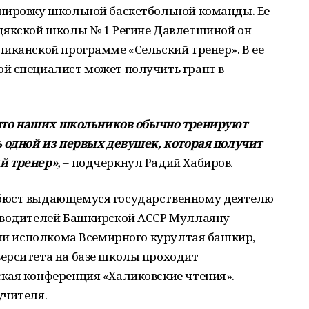
нировку школьной баскетбольной команды. Ее
дякской школы № 1 Регине Давлетшиной он
иканской программе «Сельский тренер». В ее
й специалист может получить грант в
, что наших школьников обычно тренируют
ь одной из первых девушек, которая получит
й тренер»,
– подчеркнул Радий Хабиров.
бюст выдающемуся государственному деятелю
ководителей Башкирской АССР Муллаяну
вии исполкома Всемирного курултая башкир,
ерситета на базе школы проходит
кая конференция «Халиковские чтения».
учителя.