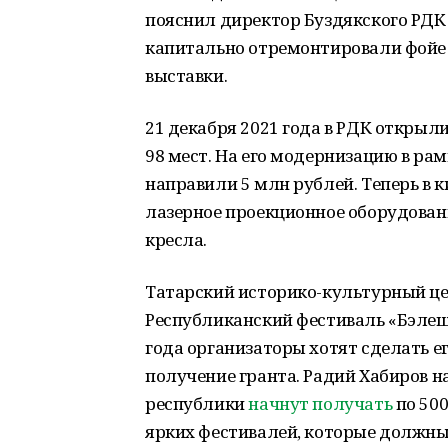
пояснил директор Буздякского РДК
капитально отремонтировали фойе 
выставки.
21 декабря 2021 года в РДК откры
98 мест. На его модернизацию в ра
направили 5 млн рублей. Теперь в к
лазерное проекционное оборудовани
кресла.
Татарский историко-культурный ц
Республиканский фестиваль «Бэлешф
года организаторы хотят сделать е
получение гранта. Радий Хабиров н
республики
начнут получать
по 500
ярких фестивалей, которые должны