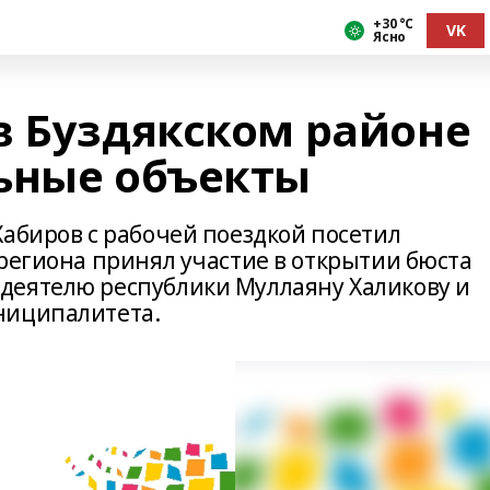
+30 °С
VK
Ясно
в Буздякском районе
ьные объекты
Хабиров с рабочей поездкой посетил
 региона принял участие в открытии бюста
деятелю республики Муллаяну Халикову и
ниципалитета.