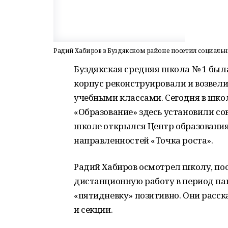
Радий Хабиров в Буздякском районе посетил социаль
Буздякская средняя школа № 1 была 
корпус реконструировали и возвели
учебными классами. Сегодня в школ
«Образование» здесь установили с
школе открылся Центр образования
направленностей «Точка роста».
Радий Хабиров осмотрел школу, поо
дистанционную работу в период па
«пятидневку» позитивно. Они расск
и секции.