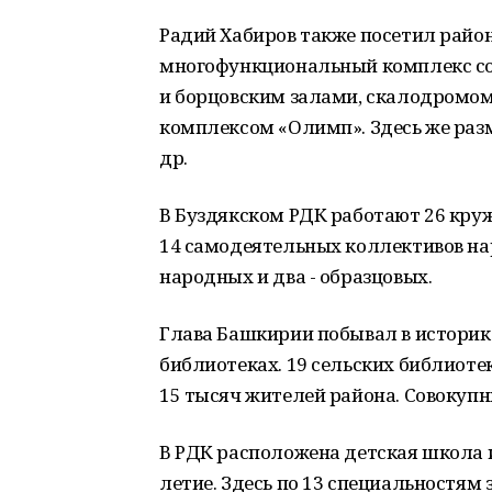
Радий Хабиров также посетил район
многофункциональный комплекс со
и борцовским залами, скалодромо
комплексом «Олимп». Здесь же разм
др.
В Буздякском РДК работают 26 круж
14 самодеятельных коллективов нар
народных и два - образцовых.
Глава Башкирии побывал в историк
библиотеках. 19 сельских библиоте
15 тысяч жителей района. Совокупн
В РДК расположена детская школа ис
летие. Здесь по 13 специальностям з