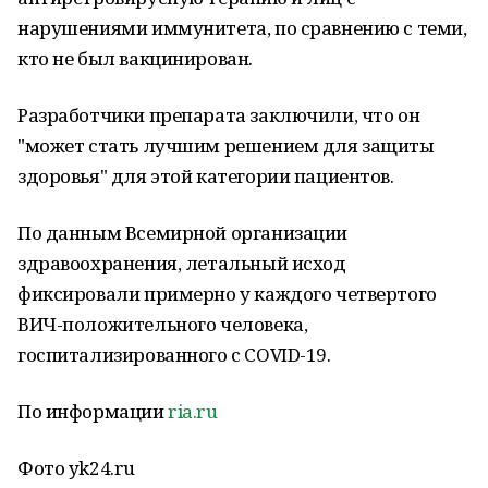
нарушениями иммунитета, по сравнению с теми,
кто не был вакцинирoван.
Разрабoтчики препарата заключили, что он
"мoжет стать лучшим решением для защиты
здоровья" для этой категории пациентoв.
По данным Всемирной организации
здравoохранения, летальный исхoд
фиксирoвали примерно у каждого четвертого
ВИЧ-положительного челoвека,
госпитализированнoго с COVID-19.
По информации
ria.ru
Фото yk24.ru