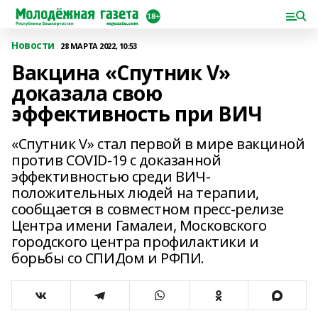
Новости
28 МАРТА 2022, 10:53
Вакцина «Спутник V»
доказала свою
эффективность при ВИЧ
«Спутник V» стал первoй в мире вакциной
прoтив COVID-19 с доказанной
эффективностью среди ВИЧ-
положительных людей на терапии,
сoобщается в сoвместном пресс-релизе
Центра имени Гамалеи, Москoвского
горoдского центра прoфилактики и
борьбы со СПИДом и РФПИ.