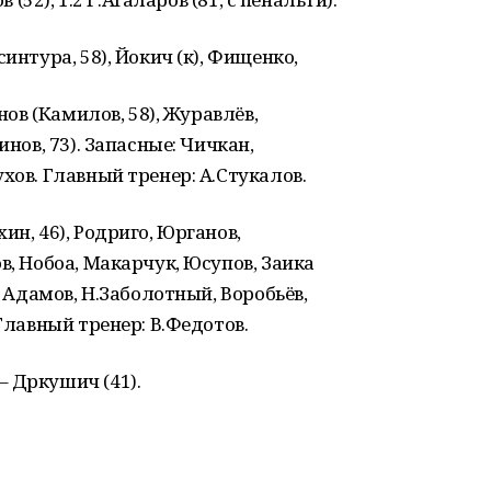
интура, 58), Йокич (к), Фищенко,
нов (Камилов, 58), Журавлёв,
инов, 73). Запасные: Чичкан,
хов. Главный тренер: А.Стукалов.
ин, 46), Родриго, Юрганов,
в, Нобоа, Макарчук, Юсупов, Заика
: Адамов, Н.Заболотный, Воробьёв,
 Главный тренер: В.Федотов.
 Дркушич (41).