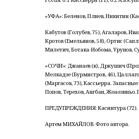
«УФА»: Беленов, Плиев, Никитин (Кас
Кабутов (Голубев, 75), Агаларов, Ива
Кротов (Емельянов, 58), Ортис (Сапл
Милетич, Ботака-Иобома, Урунов, Су
«СОЧИ»: Джанаев (к), Дркушич (Прох
Мелкадзе (Бурмистров, 46), Цаллаго
(Маргасов, 73), Кассьерра. Запасные
Попов, Терехов, Ангбан, Жоаозиньо.
ПРЕДУПРЕЖДЕНИЯ: Касинтура (72). –
Артем МИХАЙЛОВ. Фото автора.