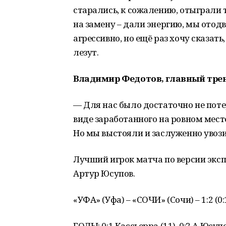
старались, к сожалению, отыграли т
на замену – дали энергию, мы отодв
агрессивно, но ещё раз хочу сказать
лезут.
Владимир Федотов, главный трен
— Для нас было достаточно не потер
виде заработанного на ровном мест
Но мы выстояли и заслуженно увози
Лучший игрок матча по версии экс
Артур Юсупов.
«УФА» (Уфа) – «СОЧИ» (Сочи) – 1:2 (0:1
ГОЛЫ: 0:1 Кассьерра (11), 0:2 А.Юсупов