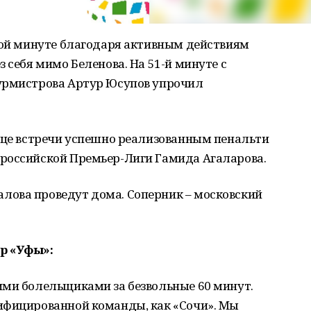
1-ой минуте благодаря активным действиям
 себя мимо Беленова. На 51-й минуте с
урмистрова Артур Юсупов упрочил
онце встречи успешно реализованным пенальти
российской Премьер-Лиги Гамида Агаларова.
ова проведут дома. Соперник – московский
р «Уфы»:
ими болельщиками за безвольные 60 минут.
ифицированной команды, как «Сочи». Мы