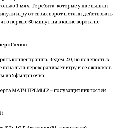
олько 1 мяч. Те ребята, которые у нас вышли
инули игру от своих ворот и стали действовать
, что первые 60 минут ни в какие ворота не
ер «Сочи»:
ять концентрацию. Ведем 2:0, но нелепость в
е пенальти переворачивает игру и ее оживляет.
м из Уфы три очка.
перта МАТЧ ПРЕМЬЕР – полузащитник гостей
).
 (52), 1:2 Г.Агаларов (81, с пенальти).