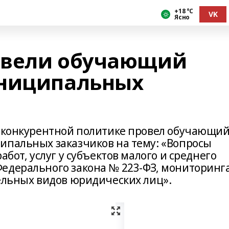
+18 °С
VK
Ясно
овели обучающий
униципальных
о конкурентной политике провел обучающи
ипальных заказчиков на тему: «Вопросы
абот, услуг у субъектов малого и среднего
едерального закона № 223-ФЗ, мониторинг
дельных видов юридических лиц».