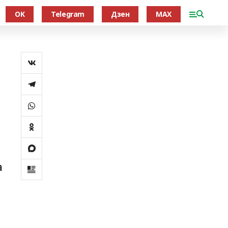
OK
Telegram
Дзен
MAX
й
а