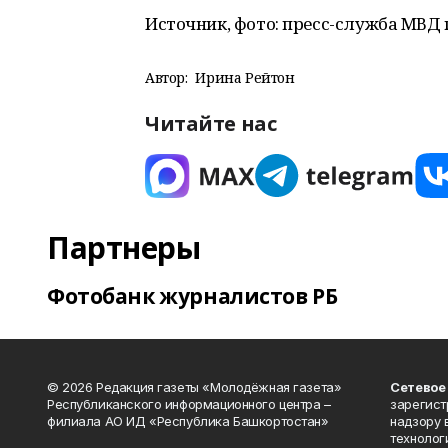
Источник, фото: пресс-служба МВД 
Автор:
Ирина Рейтон
Читайте нас
Партнеры
Фотобанк журналистов РБ
© 2026 Редакция газеты «Молодёжная газета»
Сетевое
Республиканского информационного центра –
зарегист
филиала АО ИД «Республика Башкортостан»
надзору 
технолог