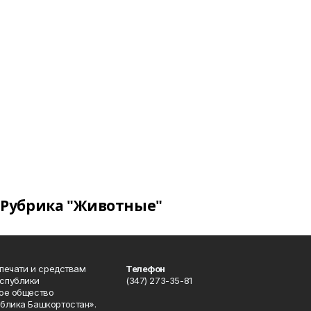
Рубрика "Животные"
 печати и средствам
Телефон
спублики
(347) 273-35-81
ое общество
блика Башкортостан».