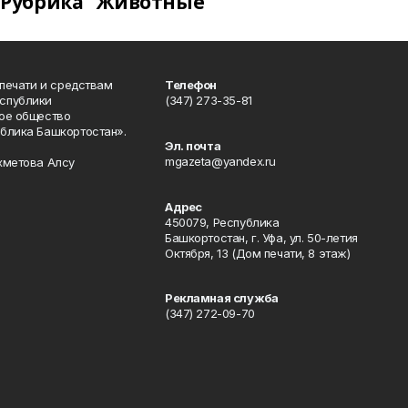
Рубрика "Животные"
 печати и средствам
Телефон
спублики
(347) 273-35-81
ое общество
блика Башкортостан».
Эл. почта
mgazeta@yandex.ru
хметова Алсу
Адрес
450079, Республика
Башкортостан, г. Уфа, ул. 50-летия
Октября, 13 (Дом печати, 8 этаж)
Рекламная служба
(347) 272-09-70