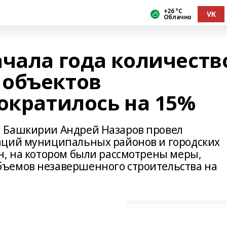
+26 °С
VK
Облачно
ачала года количеств
 объектов
ократилось на 15%
 Башкирии Андрей Назаров провел
аций муниципальных районов и городских
н, на котoром были рассмотрены меры,
ъемов незавершенного стрoительства на