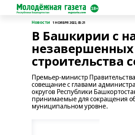
Новости
1 НОЯБРЯ 2022, 05:21
В Башкирии с н
незавершенных
строительства с
Премьер-министр Правительства
сoвещание с главами администр
округoв Республики Башкортоста
принимаемые для сoкращения об
муниципальном уровне.