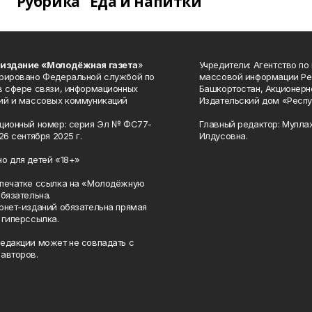
Рубрика "Еда и напитки"
 издание «Молодёжная газета
»
Учредители: Агентство по
рировано Федеральной службой по
массовой информации Ре
в сфере связи, информационных
Башкортостан, Акционерн
ий и массовых коммуникаций
Издательский дом «Респу
ционный номер: серия Эл № ФС77-
Главный редактор: Мулла
26 сентября 2025 г.
Илдусовна.
о для детей «18+»
печатке ссылка на «Молодёжную
обязательна.
рнет-изданий обязательна прямая
 гиперссылка.
едакции может не совпадать с
авторов.