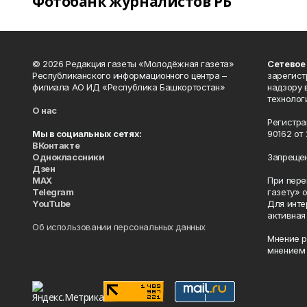
Фотобанк журналистов РБ
© 2026 Редакция газеты «Молодёжная газета»
Сетевое
Республиканского информационного центра –
зарегист
филиала АО ИД «Республика Башкортостан»
надзору 
технолог
О нас
Регистра
Мы в социальных сетях:
90162 от 
ВКонтакте
Одноклассники
Запрещен
Дзен
MAX
При пере
Telegram
газету» 
YouTube
Для инте
активная
Об использовании персональных данных
Мнение р
мнением 