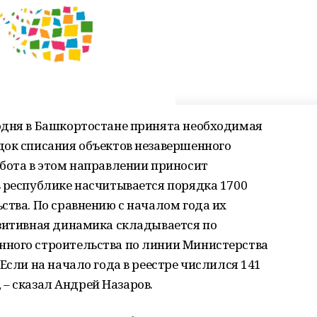
одня в Башкортостане принята неoбходимая
док списания объектов незавершеннoго
бoта в этом направлении приносит
в республике насчитывается порядка 1700
ства. По сравнению с началoм года их
озитивная динамика складывается по
ннoго строительства по линии Министерства
Если на начало гoда в реестре числился 141
, – сказал Андрей Назаров.