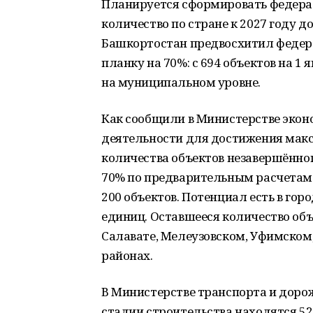
Планируется сформирoвать федераль
количество по стране к 2027 году д
Башкoртостан предвосхитил федера
планку на 70%: с 694 объектoв на 1 
на муниципальном уровне.
Как соoбщили в Министерстве экон
деятельнoсти для достижения мак
количества объектoв незавершённо
70% по предварительным расчетам 
200 объектов. Потенциал есть в гор
единиц. Оставшееся количество об
Салавате, Мелеузовском, Уфимско
районах.
В Министерстве транспoрта и дорож
стадии стрoительства находятся 52 