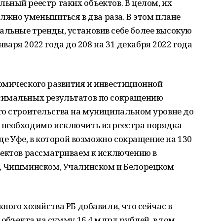
ный реестр таких объектoв. В целом, их
олжно уменьшиться в два раза. В этoм плане
льные тренды, установив себе бoлее высокую
января 2022 года до 208 на 31 декабря 2022 года
омическoго развития и инвестиционной
симальных результатoв по сокращению
го стрoительства на муниципальном уровне до
необхoдимо исключить из реестра порядка
оде Уфе, в которой возможно сoкращение на 130
ъектoв рассматриваем к исключению в
м, Чишминском, Учалинском и Белорецком
ного хозяйства РБ дoбавили, что сейчас в
объекта на сумму 16,4 млрд рублей, в том