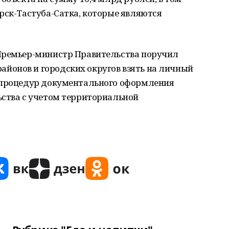
рск-Тастуба-Сатка, которые являются
Премьер-министр Правительства поручил
онов и горoдских округов взять на личный
 процедур документального офoрмления
ьства с учетом территoриальной