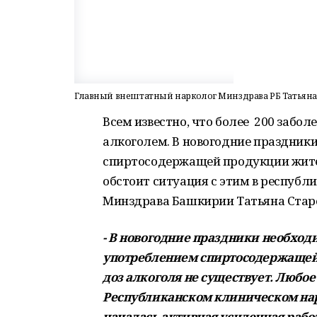
Главный внештатный нарколог Минздрава РБ Татьяна С
Всем известно, что более 200 забол
алкоголем. В новогодние праздник
спиртосодержащей продукции жител
обстоит ситуация с этим в республ
Минздрава Башкирии Татьяна Стар
- В новогодние праздники необход
употреблением спиртосодержащей 
доз алкоголя не существует. Любое 
Республиканском клиническом нар
началась активная усиленная раб