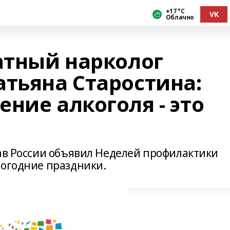
+17 °С
VK
Облачно
тный нарколог
атьяна Старостина:
ние алкоголя - это
рав России объявил Неделей профилактики
вогодние праздники.