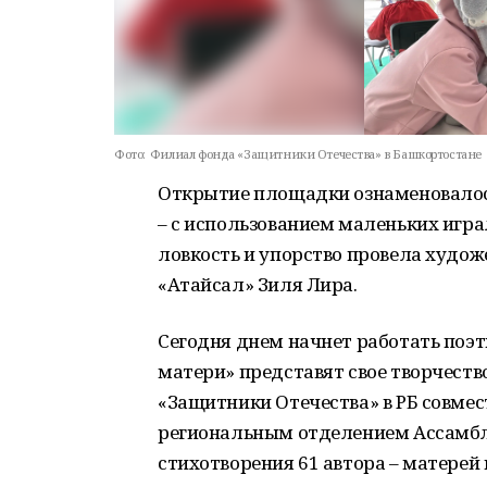
Фото:
Филиал фонда «Защитники Отечества» в Башкортостане
Открытие площадки ознаменовалос
– с использованием маленьких игра
ловкость и упорство провела худо
«Атайсал» Зиля Лира.
Сегодня днем начнет работать поэт
матери» представят свое творчеств
«Защитники Отечества» в РБ совмес
региональным отделением Ассамбле
стихотворения 61 автора – матерей 