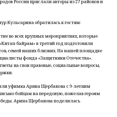
родов России прислали авторы из 27 районов и
ур Кульсарина обратилась к гостям:
тие во всех крупных мероприятиях, которые
 «Китап-байрам» в третий год подготовили
ов, семей наших близких. На нашей площадке
ециалисты фонда «Защитники Отечества».
тветы на свои правовые, социальные вопросы,
ержки.
или уфимка Арина Щербакова с 9-летним
исьмо бойцам на передовую, пожелав героям
Победы. Арина Щербакова поделилась