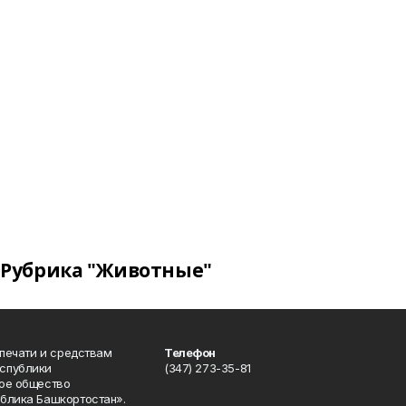
Рубрика "Животные"
 печати и средствам
Телефон
спублики
(347) 273-35-81
ое общество
блика Башкортостан».