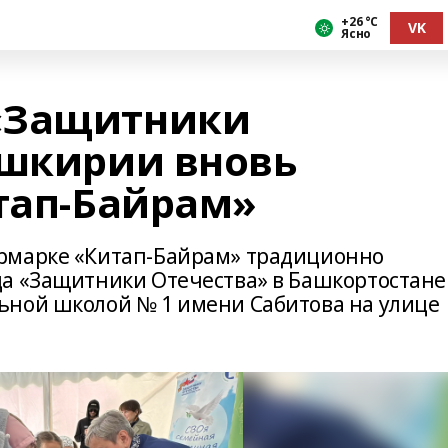
+26 °С
VK
Ясно
«Защитники
ашкирии вновь
итап-Байрам»
рмарке «Китап-Байрам» традиционно
а «Защитники Отечества» в Башкортостане
ьной школой № 1 имени Сабитова на улице