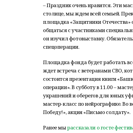
– Праздник очень нравится. Эти ма
столице, мы ждем всей семьей. Пре
площадка «Защитники Отечества» о
общаться с участниками специальн
он изучил фотовыставку. Обязатель
спецоперации.
Площадка фонда будет работать все 
ждет встреча с ветеранами СВО, ко
состоится презентация книги «Башк
операции». В субботу в 11.00 – мас
украшений и оберегов для юных уфи
мастер-класс по нейрографике. Во 
Победу!», акция «Письмо солдату».
Ранее мы
рассказали о госте фести