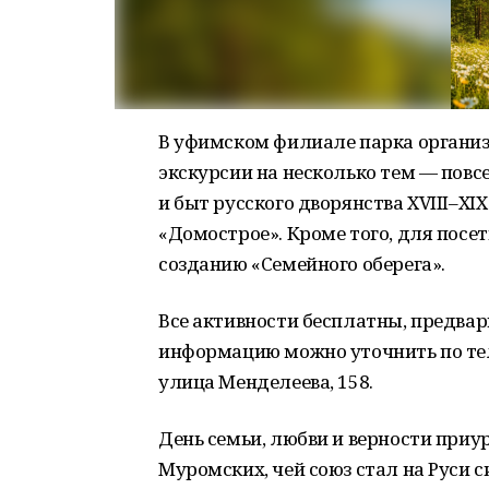
В уфимском филиале парка организ
экскурсии на несколько тем — повс
и быт русского дворянства XVIII–XIX
«Домострое». Кроме того, для посе
созданию «Семейного оберега».
Все активности бесплатны, предва
информацию можно уточнить по теле
улица Менделеева, 158.
День семьи, любви и верности приу
Муромских, чей союз стал на Руси 