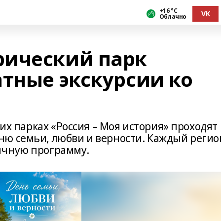
+16 °С
VK
Облачно
рический парк
атные экскурсии ко
ких парках «Россия – Моя история» проходят
ню семьи, любви и верности. Каждый регио
ичную программу.