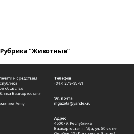
Рубрика "Животные"
 печати и средствам
Телефон
спублики
(347) 273-35-81
ое общество
блика Башкортостан».
Эл. почта
mgazeta@yandex.ru
хметова Алсу
Адрес
450079, Республика
Башкортостан, г. Уфа, ул. 50-летия
Октября, 13 (Дом печати, 8 этаж)