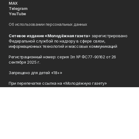
MAX
Telegram
YouTube
Об использовании персональных данных
Сетевое издание «Молодёжная газета
» зарегистрировано
Федеральной службой по надзору в сфере связи,
информационных технологий и массовых коммуникаций
Регистрационный номер: серия Эл № ФС77-90162 от 26
сентября 2025 г.
Запрещено для детей «18+»
При перепечатке ссылка на «Молодёжную газету»
обязательна.
Для интернет-изданий обязательна прямая активная
гиперссылка.
Мнение редакции может не совпадать с мнением авторов.
Учредители: Агентство по печати и средствам массовой
информации Республики Башкортостан, Акционерное
общество Издательский дом «Республика Башкортостан».