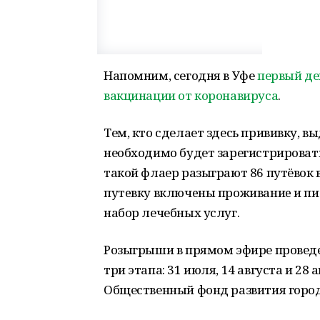
Напомним, сегодня в Уфе
первый де
вакцинации от коронавируса
.
Тем, кто сделает здесь прививку, 
необходимо будет зарегистрирова
такой флаер разыграют 86 путёвок в
путeвку включeны проживаниe и пи
набор лечебных услуг.
Розыгрыши в прямом эфире проведет
три этапа: 31 июля, 14 августа и 28
Общественный фонд рaзвития горо