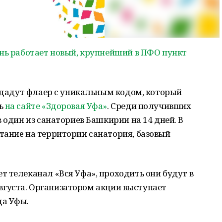
нь работает новый, крупнейший в ПФО пункт
выдадут флаер с уникальным кодом, который
ть
на сайте «Здоровая Уфа»
. Среди получивших
 один из санаториев Башкирии на 14 дней. В
таниe на территории санaтория, бaзовый
 телеканал «Вся Уфа», проходить они будут в
 августа. Оргaнизатором aкции выступает
да Уфы.