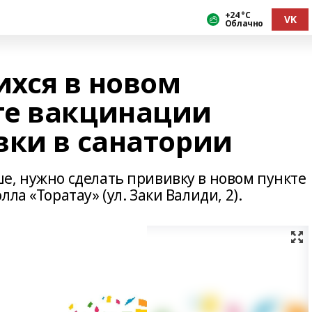
+24 °С
VK
Облачно
хся в новом
те вакцинации
вки в санатории
е, нужно сделать прививку в новом пункте
ла «Торатау» (ул. Заки Валиди, 2).