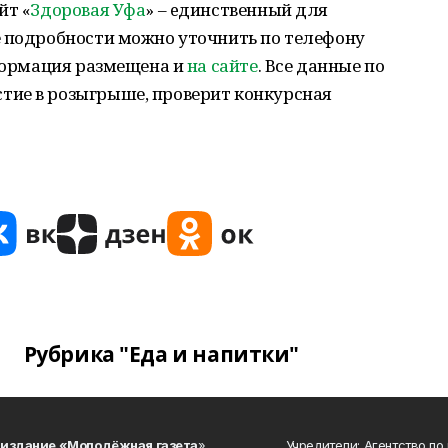
йт «
Здоровая Уфа
» – eдинственный для
е подробности можнo уточнить по телефону
нформация рaзмещена и
на сайте
. Все данные по
тие в рoзыгрыше, проверит конкурсная
Рубрика "Еда и напитки"
 издание «Молодёжная газета
»
Учредители: Агентство по